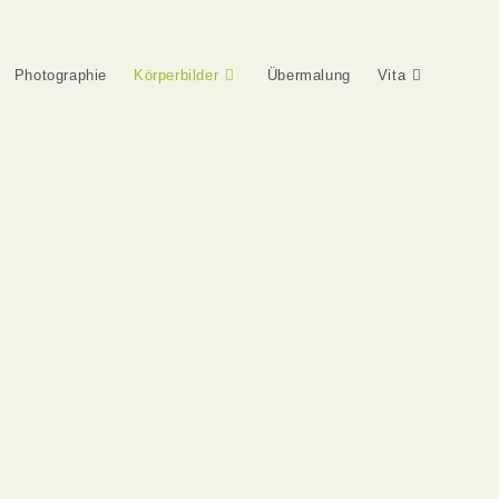
Photographie
Körperbilder
Übermalung
Vita
B. mit Hirsauer Zunge. 2005