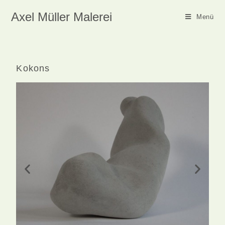
Axel Müller Malerei
Menü
Kokons
K