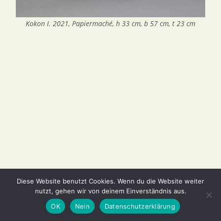
Kokon I. 2021, Papiermaché, h 33 cm, b 57 cm, t 23 cm
Diese Website benutzt Cookies. Wenn du die Website weiter
nutzt, gehen wir von deinem Einverständnis aus.
Impressum
Kontakt
OK
Nein
Datenschutzerklärung
Copyright 2026 - Axel Müller